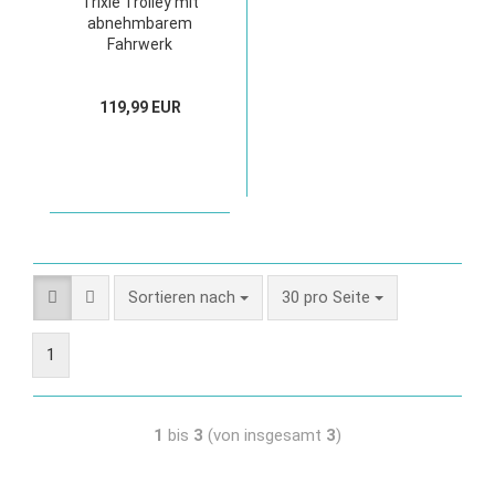
Trixie Trolley mit
abnehmbarem
Fahrwerk
119,99 EUR
Sortieren nach
30 pro Seite
1
1
bis
3
(von insgesamt
3
)