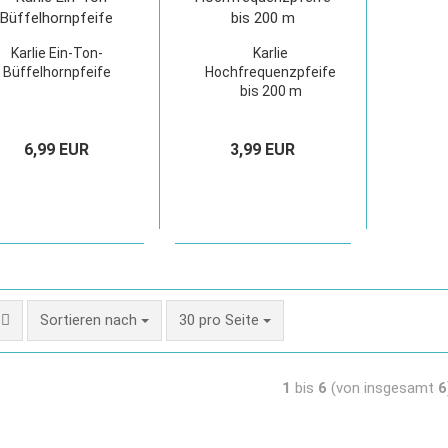
Karlie Ein-Ton-
Karlie
Büffelhornpfeife
Hochfrequenzpfeife
bis 200 m
6,99 EUR
3,99 EUR
Sortieren nach
30 pro Seite
1
bis
6
(von insgesamt
6