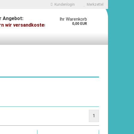
Kundenlogin
Merkzettel
r Angebot:
Ihr Warenkorb
0,00 EUR
ir versandkostenfrei - ab 125 Euro Warenwert gibt es ein 
 erstellen
wort vergessen?
1