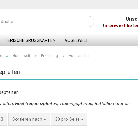
Unse
Ab 100 Euro Warenwert liefern w
TIERISCHE GRUSSKARTEN
VOGELWELT
»
»
»
te
Hundewelt
Erziehung
Hundepfeifen
epfeifen
Konto
Pass
feifen, Hochfrequenzpfeifen, Trainingspfeifen, Büffelhornpfeifen
Sortieren nach
30 pro Seite