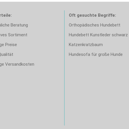
rteile:
Oft gesuchte Begriffe:
nliche Beratung
Orthopädisches Hundebett
sives Sortiment
Hundebett Kunstleder schwarz
ge Preise
Katzenkratzbaum
ualität
Hundesofa für große Hunde
ige Versandkosten